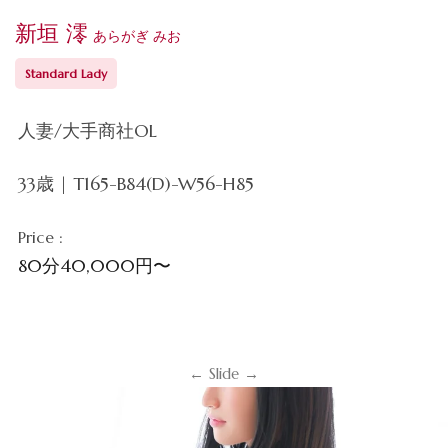
新垣 澪
あらがぎ みお
Standard Lady
人妻/大手商社OL
33歳 | T165-B84(D)-W56-H85
Price :
80分40,000円〜
← Slide →